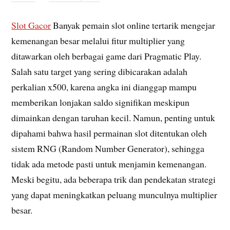
Slot Gacor
Banyak pemain slot online tertarik mengejar
kemenangan besar melalui fitur multiplier yang
ditawarkan oleh berbagai game dari Pragmatic Play.
Salah satu target yang sering dibicarakan adalah
perkalian x500, karena angka ini dianggap mampu
memberikan lonjakan saldo signifikan meskipun
dimainkan dengan taruhan kecil. Namun, penting untuk
dipahami bahwa hasil permainan slot ditentukan oleh
sistem RNG (Random Number Generator), sehingga
tidak ada metode pasti untuk menjamin kemenangan.
Meski begitu, ada beberapa trik dan pendekatan strategi
yang dapat meningkatkan peluang munculnya multiplier
besar.