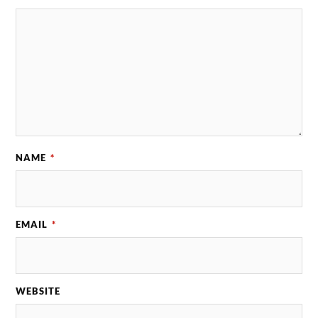
NAME
*
EMAIL
*
WEBSITE