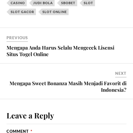
CASINO
JUDI BOLA
SBOBET
SLOT
SLOT GACOR
SLOT ONLINE
PREVIOUS
Mengapa Anda Harus Selalu Mengecek Lisensi
Situs Togel Online
NEXT
Mengapa Sweet Bonanza Masih Menjadi Favorit di
Indonesia?
Leave a Reply
COMMENT
*