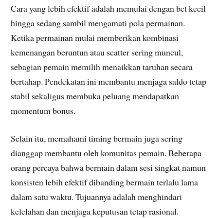
Cara yang lebih efektif adalah memulai dengan bet kecil
hingga sedang sambil mengamati pola permainan.
Ketika permainan mulai memberikan kombinasi
kemenangan beruntun atau scatter sering muncul,
sebagian pemain memilih menaikkan taruhan secara
bertahap. Pendekatan ini membantu menjaga saldo tetap
stabil sekaligus membuka peluang mendapatkan
momentum bonus.
Selain itu, memahami timing bermain juga sering
dianggap membantu oleh komunitas pemain. Beberapa
orang percaya bahwa bermain dalam sesi singkat namun
konsisten lebih efektif dibanding bermain terlalu lama
dalam satu waktu. Tujuannya adalah menghindari
kelelahan dan menjaga keputusan tetap rasional.