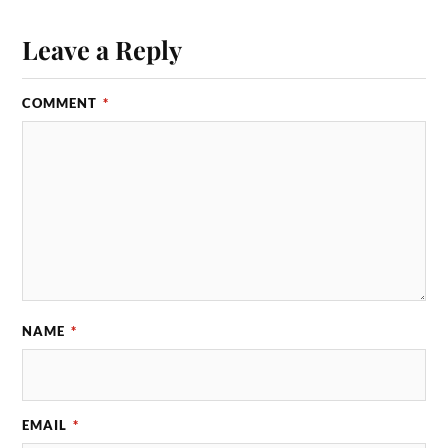
Leave a Reply
COMMENT
*
NAME
*
EMAIL
*