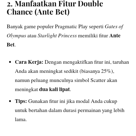
2. Manfaatkan Fitur Double
Chance (Ante Bet)
Banyak game populer Pragmatic Play seperti
Gates of
Ante
Olympus
atau
Starlight Princess
memiliki fitur
Bet
.
Cara Kerja:
Dengan mengaktifkan fitur ini, taruhan
Anda akan meningkat sedikit (biasanya 25%),
namun peluang munculnya simbol Scatter akan
dua kali lipat
meningkat
.
Tips:
Gunakan fitur ini jika modal Anda cukup
untuk bertahan dalam durasi permainan yang lebih
lama.