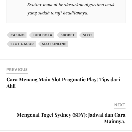
Scatter muncul berdasarkan algoritma acak
yang sudah teruji keadilannya.
CASINO
JUDI BOLA
SBOBET
SLOT
SLOT GACOR
SLOT ONLINE
PREVIOUS
Cara Menang Main Slot Pragmatic Play: Tips dari
Ahli
NEXT
Mengenal Togel Sydney (SDY): Jadwal dan Cara
Mainnya.