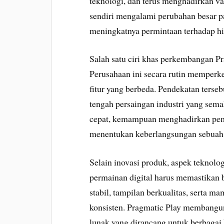
teknologi, dan terus menghadirkan var
sendiri mengalami perubahan besar pa
meningkatnya permintaan terhadap hi
Salah satu ciri khas perkembangan Pr
Perusahaan ini secara rutin memperk
fitur yang berbeda. Pendekatan terseb
tengah persaingan industri yang sema
cepat, kemampuan menghadirkan pemb
menentukan keberlangsungan sebuah 
Selain inovasi produk, aspek teknol
permainan digital harus memastikan
stabil, tampilan berkualitas, serta
konsisten. Pragmatic Play membang
lunak yang dirancang untuk berbagai 