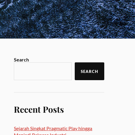
Search
SEARCH
Recent Posts
Sejarah Singkat Pragmatic Play hingga
Menjadi Raksasa Industri