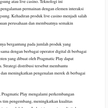
ung atau live casino. Teknologi ini
engalaman permainan dengan elemen interaksi
angsung. Kehadiran produk live casino menjadi salah
kauan perusahaan dan membuatnya semakin
anya bergantung pada jumlah produk yang
 sama dengan berbagai operator digital di berbagai
nten yang dibuat oleh Pragmatic Play dapat
. Strategi distribusi tersebut membantu
dan meningkatkan pengenalan merek di berbagai
ri, Pragmatic Play mengalami perkembangan
as tim pengembang, meningkatkan kualitas