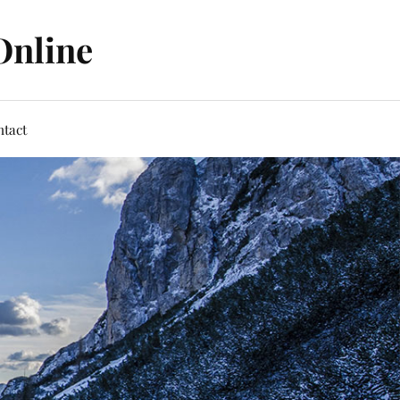
Online
tact