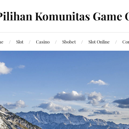
Pilihan Komunitas Game 
me
Slot
Casino
Sbobet
Slot Online
Con