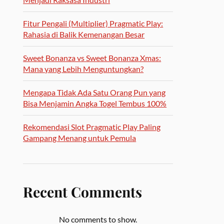
Fitur Pengali (Multiplier) Pragmatic Play:
Rahasia di Balik Kemenangan Besar
Sweet Bonanza vs Sweet Bonanza Xmas:
Mana yang Lebih Menguntungkan?
Mengapa Tidak Ada Satu Orang Pun yang
Bisa Menjamin Angka Togel Tembus 100%
Rekomendasi Slot Pragmatic Play Paling
Gampang Menang untuk Pemula
Recent Comments
No comments to show.