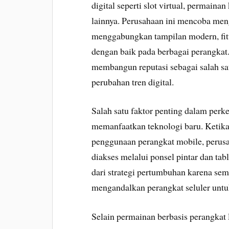
digital seperti slot virtual, permainan
lainnya. Perusahaan ini mencoba me
menggabungkan tampilan modern, fitur
dengan baik pada berbagai perangkat
membangun reputasi sebagai salah s
perubahan tren digital.
Salah satu faktor penting dalam pe
memanfaatkan teknologi baru. Ketika 
penggunaan perangkat mobile, perus
diakses melalui ponsel pintar dan tab
dari strategi pertumbuhan karena se
mengandalkan perangkat seluler untu
Selain permainan berbasis perangkat 