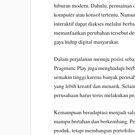
hiburan modern. Dahulu, permainan di
komputer atau konsol tertentu. Namu
interaktif dapat diakses melalui berb
memanfaatkan perubahan tersebut de
gaya hidup digital masyarakat.
Dalam perjalanan menuju posisi sebag
Pragmatic Play juga menghadapi berb
semakin tinggi karena banyak perus
yang lebih kreatif dan menarik. Sela
perusahaan harus terus melakukan pe
Kemampuan beradaptasi menjadi sala
mampu bertahan dan berkembang. Peru
produk, tetapi membangun portofoli