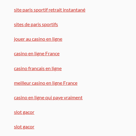
site paris sportif retrait instantané
sites de paris sportifs
jouer au casino en ligne
casino en ligne France
casino francais en ligne
meilleur casino en ligne France
casino en ligne qui paye vraiment
slot gacor
slot gacor