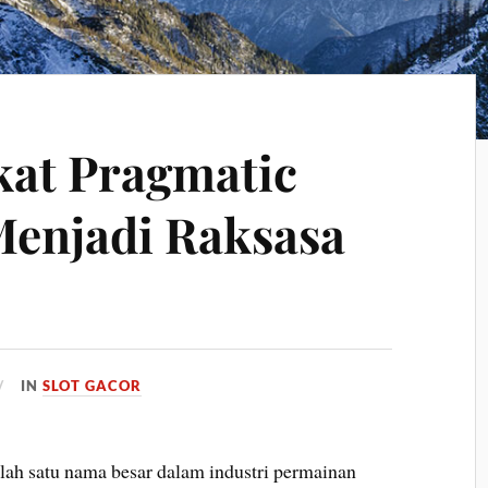
kat Pragmatic
Menjadi Raksasa
IN
SLOT GACOR
lah satu nama besar dalam industri permainan