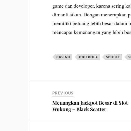
game dan developer, karena sering ka
dimanfaatkan. Dengan menerapkan pan
memiliki peluang lebih besar dalam 
mencapai kemenangan yang lebih besa
CASINO
JUDI BOLA
SBOBET
S
PREVIOUS
Menangkan Jackpot Besar di Slot
Wukong – Black Scatter