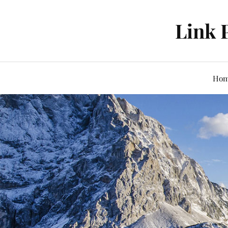
Link 
Ho