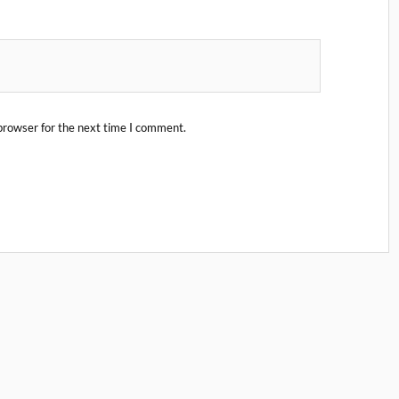
browser for the next time I comment.