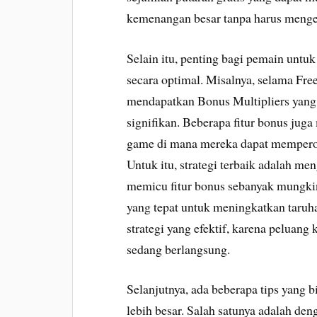
kemenangan besar tanpa harus meng
Selain itu, penting bagi pemain untu
secara optimal. Misalnya, selama Fre
mendapatkan Bonus Multipliers yang
signifikan. Beberapa fitur bonus ju
game di mana mereka dapat memperol
Untuk itu, strategi terbaik adalah me
memicu fitur bonus sebanyak mungki
yang tepat untuk meningkatkan taruhan
strategi yang efektif, karena peluang 
sedang berlangsung.
Selanjutnya, ada beberapa tips yang 
lebih besar. Salah satunya adalah de