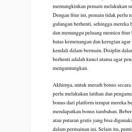
memungkinkan pemain melakukan seju
Dengan fitur ini, pemain tidak perlu
gulungan berhenti, sehingga mereka
dan menunggu peluang memicu fitur b
batas kemenangan dan kerugian agar t
kendali dalam bermain. Disiplin dal
berhenti adalah kunci utama agar pe
menguntungkan.
Akhirnya, untuk meraih bonus secara
perlu melakukan latihan dan pengama
bonus dari platform tempat mereka b
mendapatkan bonus tambahan. Bebera
atau putaran gratis yang bisa digun
dalam permainan ini. Selain itu, pent