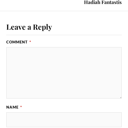
Hadiah Fantastis
Leave a Reply
COMMENT
*
NAME
*