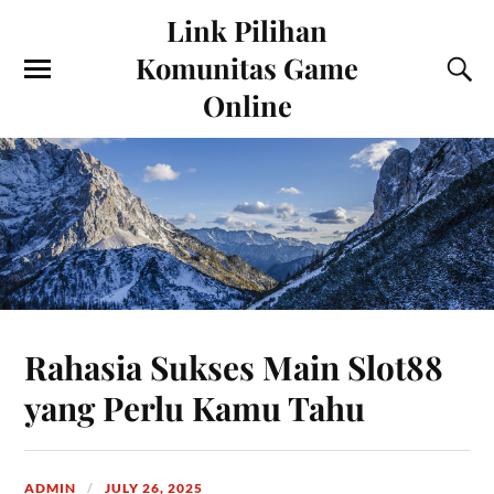
Link Pilihan
Komunitas Game
Online
Rahasia Sukses Main Slot88
yang Perlu Kamu Tahu
ADMIN
JULY 26, 2025